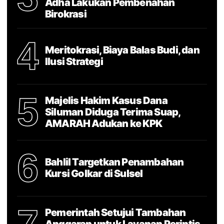
Adha Lakukan Pembenahan
Birokrasi
4
Meritokrasi, Biaya Balas Budi, dan
Ilusi Strategi
5
Majelis Hakim Kasus Dana
Siluman Diduga Terima Suap,
AMARAH Adukan ke KPK
6
Bahlil Targetkan Penambahan
Kursi Golkar di Sulsel
Pemerintah Setujui Tambahan
Anggaran untuk Layanan Perintis