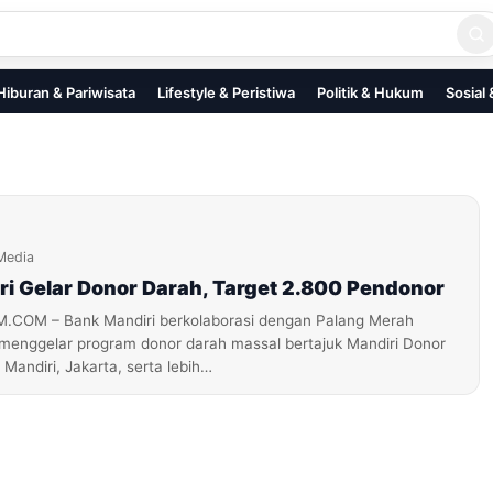
Hiburan & Pariwisata
Lifestyle & Peristiwa
Politik & Hukum
Sosial
Media
i Gelar Donor Darah, Target 2.800 Pendonor
OM – Bank Mandiri berkolaborasi dengan Palang Merah
 menggelar program donor darah massal bertajuk Mandiri Donor
Mandiri, Jakarta, serta lebih…