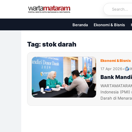
Skip
to
content
Beranda
Ekonomi & Bisnis
Tag: stok darah
Ekonomi & Bisnis
17 Apr 2026
•
i
Bank Mandir
WARTAMATARAM.C
Indonesia (PMI)
Darah di Menara 