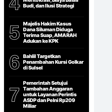
4
Budi, dan Ilusi Strategi
Majelis Hakim Kasus
5
Dana Siluman Diduga
Terima Suap, AMARAH
Adukan ke KPK
6
Bahlil Targetkan
Penambahan Kursi Golkar
di Sulsel
Pemerintah Setujui
7
Tambahan Anggaran
untuk Layanan Perintis
ASDP dan Pelni Rp209
Miliar