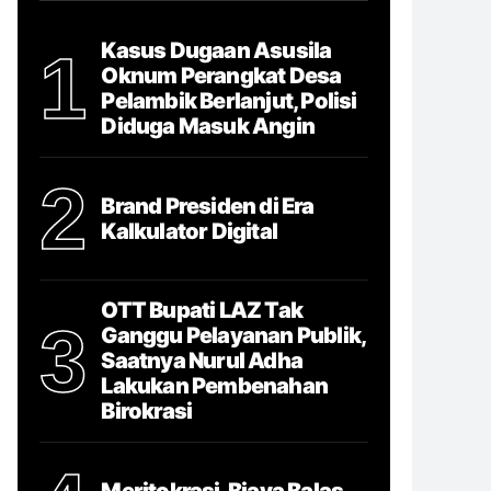
Kasus Dugaan Asusila
1
Oknum Perangkat Desa
Pelambik Berlanjut, Polisi
Diduga Masuk Angin
2
Brand Presiden di Era
Kalkulator Digital
OTT Bupati LAZ Tak
3
Ganggu Pelayanan Publik,
Saatnya Nurul Adha
Lakukan Pembenahan
Birokrasi
Meritokrasi, Biaya Balas