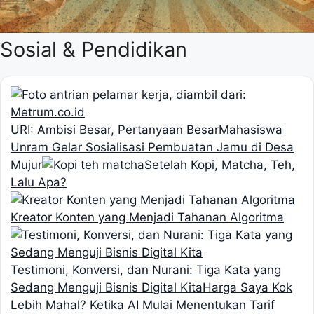
Sosial & Pendidikan
URI: Ambisi Besar, Pertanyaan Besar
Mahasiswa
Unram Gelar Sosialisasi Pembuatan Jamu di Desa
Mujur
Setelah Kopi, Matcha, Teh,
Lalu Apa?
Kreator Konten yang Menjadi Tahanan Algoritma
Testimoni, Konversi, dan Nurani: Tiga Kata yang
Sedang Menguji Bisnis Digital Kita
Harga Saya Kok
Lebih Mahal? Ketika AI Mulai Menentukan Tarif