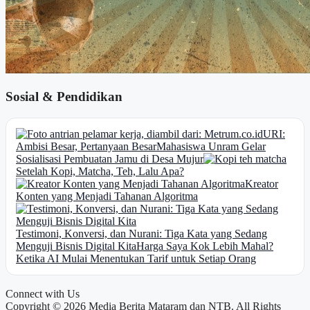
Sosial & Pendidikan
URI:
Ambisi Besar, Pertanyaan Besar
Mahasiswa Unram Gelar
Sosialisasi Pembuatan Jamu di Desa Mujur
Setelah Kopi, Matcha, Teh, Lalu Apa?
Kreator
Konten yang Menjadi Tahanan Algoritma
Testimoni, Konversi, dan Nurani: Tiga Kata yang Sedang
Menguji Bisnis Digital Kita
Harga Saya Kok Lebih Mahal?
Ketika AI Mulai Menentukan Tarif untuk Setiap Orang
Connect with Us
Copyright © 2026 Media Berita Mataram dan NTB. All Rights