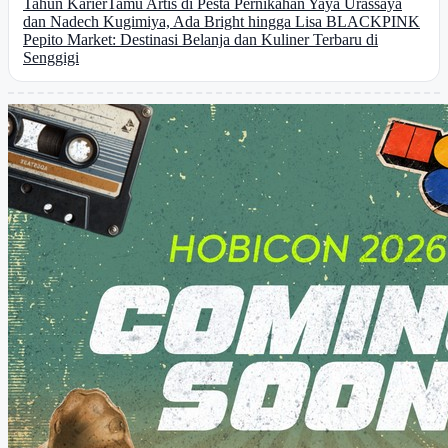
Tahun Karier
Tamu Artis di Pesta Pernikahan Yaya Urassaya
dan Nadech Kugimiya, Ada Bright hingga Lisa BLACKPINK
Pepito Market: Destinasi Belanja dan Kuliner Terbaru di
Senggigi