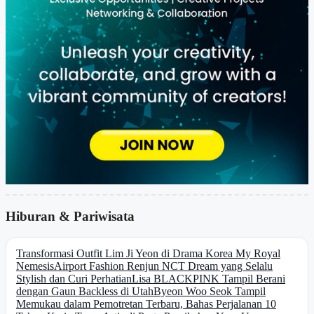
Hiburan & Pariwisata
Transformasi Outfit Lim Ji Yeon di Drama Korea My Royal
Nemesis
Airport Fashion Renjun NCT Dream yang Selalu
Stylish dan Curi Perhatian
Lisa BLACKPINK Tampil Berani
dengan Gaun Backless di Utah
Byeon Woo Seok Tampil
Memukau dalam Pemotretan Terbaru, Bahas Perjalanan 10