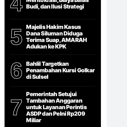
4
Budi, dan Ilusi Strategi
Majelis Hakim Kasus
5
Dana Siluman Diduga
Terima Suap, AMARAH
Adukan ke KPK
6
Bahlil Targetkan
Penambahan Kursi Golkar
di Sulsel
Pemerintah Setujui
7
Tambahan Anggaran
untuk Layanan Perintis
ASDP dan Pelni Rp209
Miliar