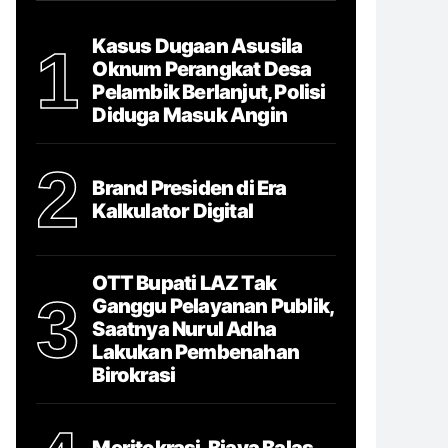
Kasus Dugaan Asusila
1
Oknum Perangkat Desa
Pelambik Berlanjut, Polisi
Diduga Masuk Angin
2
Brand Presiden di Era
Kalkulator Digital
OTT Bupati LAZ Tak
3
Ganggu Pelayanan Publik,
Saatnya Nurul Adha
Lakukan Pembenahan
Birokrasi
Meritokrasi, Biaya Balas