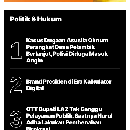
Politik & Hukum
Kasus Dugaan Asusila Oknum
1
Perangkat Desa Pelambik
Berlanjut, Polisi Diduga Masuk
Angin
2
Brand Presiden di Era Kalkulator
Digital
OTT Bupati LAZ Tak Ganggu
3
Pelayanan Publik, Saatnya Nurul
Adha Lakukan Pembenahan
Birokrasi