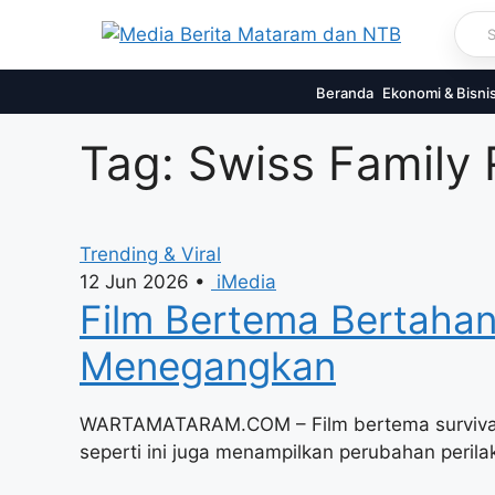
Skip
to
content
Beranda
Ekonomi & Bisni
Tag: Swiss Family
Trending & Viral
12 Jun 2026
•
iMedia
Film Bertema Bertahan
Menegangkan
WARTAMATARAM.COM – Film bertema survival di
seperti ini juga menampilkan perubahan peril