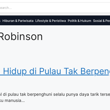
s
Hiburan & Pariwisata
Lifestyle & Peristiwa
Politik & Hukum
Sosial & Pe
 Robinson
 Hidup di Pulau Tak Berpen
 pulau tak berpenghuni selalu punya daya tarik terse
aku manusia…