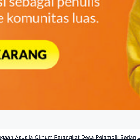
gaan Asusila Oknum Perangkat Desa Pelambik Berlanjut