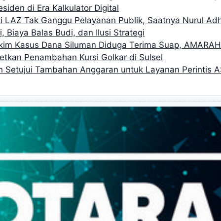
siden di Era Kalkulator Digital
i LAZ Tak Ganggu Pelayanan Publik, Saatnya Nurul Ad
, Biaya Balas Budi, dan Ilusi Strategi
akim Kasus Dana Siluman Diduga Terima Suap, AMARA
getkan Penambahan Kursi Golkar di Sulsel
h Setujui Tambahan Anggaran untuk Layanan Perintis A