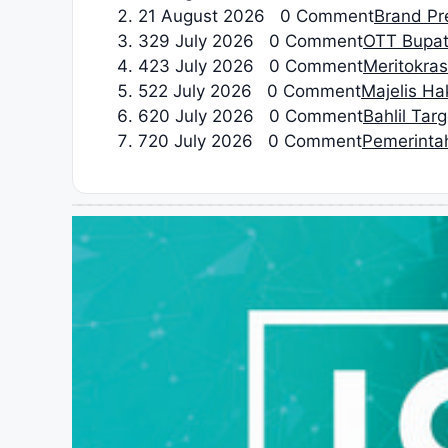
2
1 August 2026 0 Comment
Brand Pre
3
29 July 2026 0 Comment
OTT Bupat
4
23 July 2026 0 Comment
Meritokrasi
5
22 July 2026 0 Comment
Majelis H
6
20 July 2026 0 Comment
Bahlil Tar
7
20 July 2026 0 Comment
Pemerinta