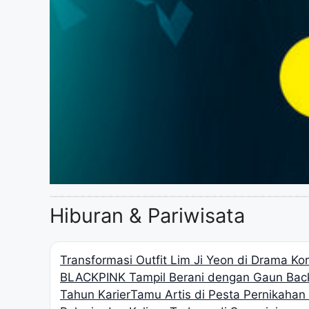
Hiburan & Pariwisata
Transformasi Outfit Lim Ji Yeon di Drama K
BLACKPINK Tampil Berani dengan Gaun Back
Tahun Karier
Tamu Artis di Pesta Pernikaha