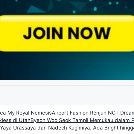
orea My Royal Nemesis
Airport Fashion Renjun NCT Dream
less di Utah
Byeon Woo Seok Tampil Memukau dalam Pe
n Yaya Urassaya dan Nadech Kugimiya, Ada Bright hing