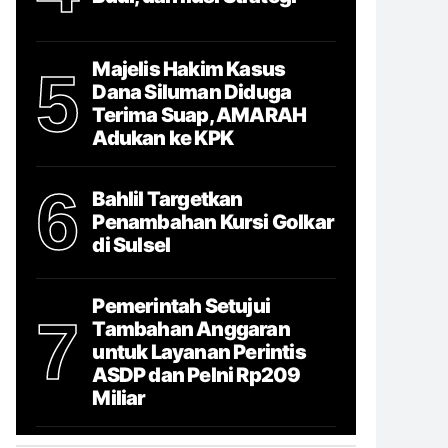
Majelis Hakim Kasus
5
Dana Siluman Diduga
Terima Suap, AMARAH
Adukan ke KPK
6
Bahlil Targetkan
Penambahan Kursi Golkar
di Sulsel
Pemerintah Setujui
7
Tambahan Anggaran
untuk Layanan Perintis
ASDP dan Pelni Rp209
Miliar