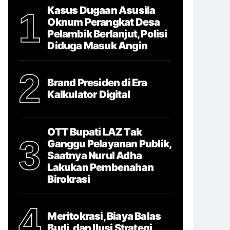
Kasus Dugaan Asusila
1
Oknum Perangkat Desa
Pelambik Berlanjut, Polisi
Diduga Masuk Angin
2
Brand Presiden di Era
Kalkulator Digital
OTT Bupati LAZ Tak
3
Ganggu Pelayanan Publik,
Saatnya Nurul Adha
Lakukan Pembenahan
Birokrasi
4
Meritokrasi, Biaya Balas
Budi, dan Ilusi Strategi