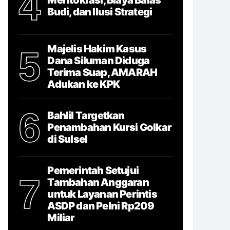
4
Budi, dan Ilusi Strategi
Majelis Hakim Kasus
5
Dana Siluman Diduga
Terima Suap, AMARAH
Adukan ke KPK
6
Bahlil Targetkan
Penambahan Kursi Golkar
di Sulsel
Pemerintah Setujui
7
Tambahan Anggaran
untuk Layanan Perintis
ASDP dan Pelni Rp209
Miliar