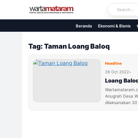
Skip
to
content
Beranda
Ekonomi & Bisnis
Tag: Taman Loang Baloq
Headline
28 Oct 2022
•
Loang Balo
Wartamataram.c
Anugrah Desa W
dilaksanakan 30