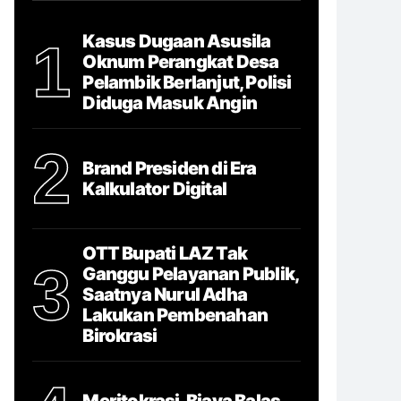
Kasus Dugaan Asusila
1
Oknum Perangkat Desa
Pelambik Berlanjut, Polisi
Diduga Masuk Angin
2
Brand Presiden di Era
Kalkulator Digital
OTT Bupati LAZ Tak
3
Ganggu Pelayanan Publik,
Saatnya Nurul Adha
Lakukan Pembenahan
Birokrasi
Meritokrasi, Biaya Balas