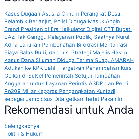
Kasus Dugaan Asusila Oknum Perangkat Desa
Pelambik Berlanjut, Polisi Diduga Masuk Angin
Brand Presiden di Era Kalkulator Digital
OTT Bupati
LAZ Tak Ganggu Pelayanan Publik, Saatnya Nurul
Adha Lakukan Pembenahan Birokrasi
Meritokrasi,
Biaya Balas Budi, dan Ilusi Strategi
Majelis Hakim
Kasus Dana Siluman Diduga Terima Suap, AMARAH
Adukan ke KPK
Bahlil Targetkan Penambahan Kursi
Golkar di Sulsel
Pemerintah Setujui Tambahan
Anggaran untuk Layanan Perintis ASDP dan Pelni
Rp209 Miliar
Keppres Pengangkatan Kuntadi
sebagai Jampidsus Ditargetkan Terbit Pekan Ini
Rekomendasi untuk Anda
Selengkapnya
Politik & Hukum