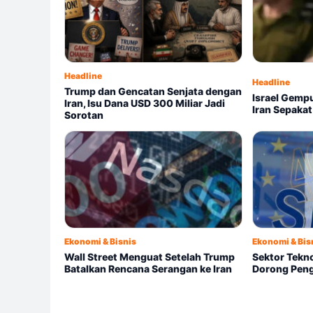
Headline
Headline
Trump dan Gencatan Senjata dengan
Israel Gempu
Iran, Isu Dana USD 300 Miliar Jadi
Iran Sepaka
Sorotan
Ekonomi & Bisnis
Ekonomi & Bis
Wall Street Menguat Setelah Trump
Sektor Tekn
Batalkan Rencana Serangan ke Iran
Dorong Peng