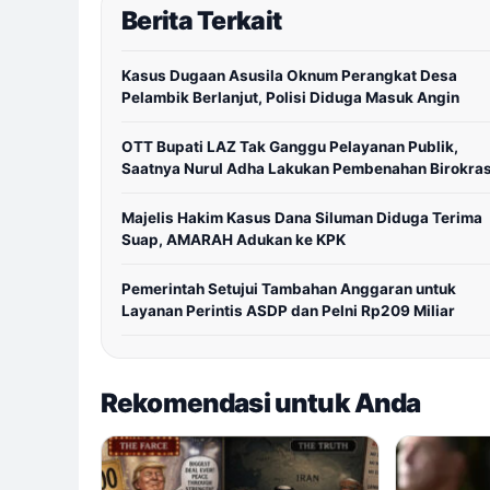
Berita Terkait
Kasus Dugaan Asusila Oknum Perangkat Desa
Pelambik Berlanjut, Polisi Diduga Masuk Angin
OTT Bupati LAZ Tak Ganggu Pelayanan Publik,
Saatnya Nurul Adha Lakukan Pembenahan Birokras
Majelis Hakim Kasus Dana Siluman Diduga Terima
Suap, AMARAH Adukan ke KPK
Pemerintah Setujui Tambahan Anggaran untuk
Layanan Perintis ASDP dan Pelni Rp209 Miliar
Rekomendasi untuk Anda