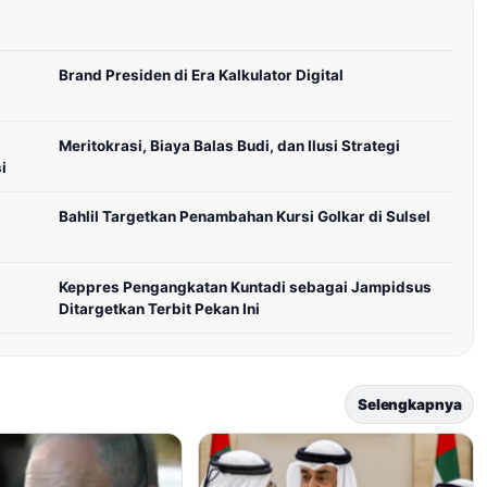
Brand Presiden di Era Kalkulator Digital
Meritokrasi, Biaya Balas Budi, dan Ilusi Strategi
i
Bahlil Targetkan Penambahan Kursi Golkar di Sulsel
Keppres Pengangkatan Kuntadi sebagai Jampidsus
Ditargetkan Terbit Pekan Ini
Selengkapnya