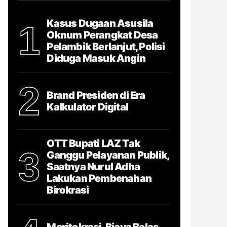
Kasus Dugaan Asusila
1
Oknum Perangkat Desa
Pelambik Berlanjut, Polisi
Diduga Masuk Angin
2
Brand Presiden di Era
Kalkulator Digital
OTT Bupati LAZ Tak
3
Ganggu Pelayanan Publik,
Saatnya Nurul Adha
Lakukan Pembenahan
Birokrasi
Meritokrasi, Biaya Balas