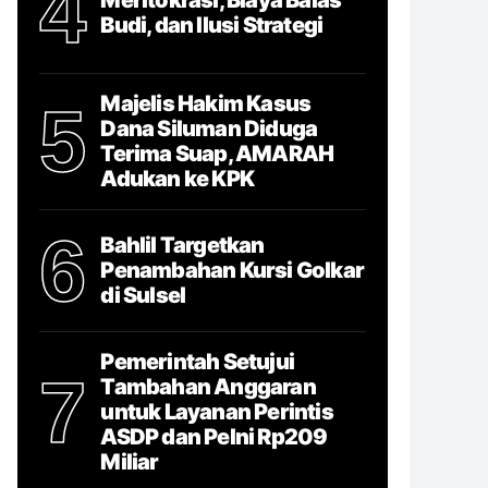
4
Budi, dan Ilusi Strategi
Majelis Hakim Kasus
5
Dana Siluman Diduga
Terima Suap, AMARAH
Adukan ke KPK
6
Bahlil Targetkan
Penambahan Kursi Golkar
di Sulsel
Pemerintah Setujui
7
Tambahan Anggaran
untuk Layanan Perintis
ASDP dan Pelni Rp209
Miliar