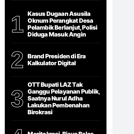
Kasus Dugaan Asusila
1
Oknum Perangkat Desa
Pelambik Berlanjut, Polisi
Diduga Masuk Angin
2
Brand Presiden di Era
Kalkulator Digital
OTT Bupati LAZ Tak
3
Ganggu Pelayanan Publik,
Saatnya Nurul Adha
Lakukan Pembenahan
Birokrasi
Meritokrasi, Biaya Balas