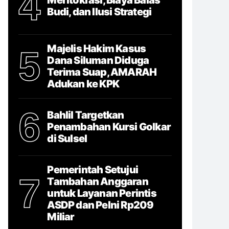
4
Budi, dan Ilusi Strategi
Majelis Hakim Kasus
5
Dana Siluman Diduga
Terima Suap, AMARAH
Adukan ke KPK
6
Bahlil Targetkan
Penambahan Kursi Golkar
di Sulsel
Pemerintah Setujui
7
Tambahan Anggaran
untuk Layanan Perintis
ASDP dan Pelni Rp209
Miliar