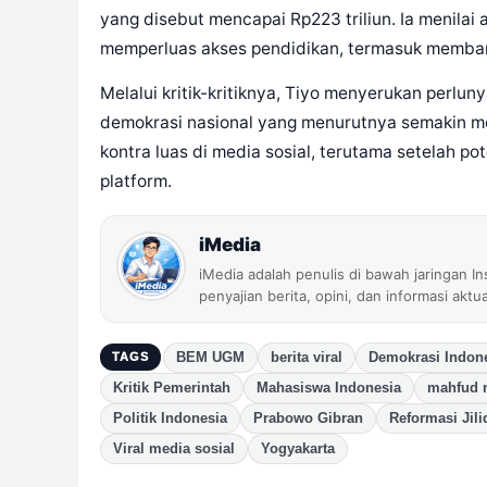
yang disebut mencapai Rp223 triliun. Ia menilai
memperluas akses pendidikan, termasuk memban
Melalui kritik-kritiknya, Tiyo menyerukan perlun
demokrasi nasional yang menurutnya semakin me
kontra luas di media sosial, terutama setelah p
platform.
iMedia
iMedia adalah penulis di bawah jaringan I
penyajian berita, opini, dan informasi aktu
BEM UGM
berita viral
Demokrasi Indon
TAGS
Kritik Pemerintah
Mahasiswa Indonesia
mahfud
Politik Indonesia
Prabowo Gibran
Reformasi Jili
Viral media sosial
Yogyakarta