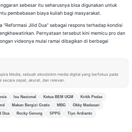
 anggaran sebesar itu seharusnya bisa digunakan untuk
tu pembebasan biaya kuliah bagi masyarakat.
ya “Reformasi Jilid Dua” sebagai respons terhadap kondisi
ngkhawatirkan. Pernyataan tersebut kini memicu pro dan
otongan videonya mulai ramai dibagikan di berbagai
nspira Media, sebuah ekosistem media digital yang berfokus pada
al secara cepat, akurat, dan relevan.
esia
Isu Nasional
Ketua BEM UGM
Kritik Pedas
 md
Makan Bergizi Gratis
MBG
Okky Madasari
d Dua
Rocky Gerung
SPPG
Tiyo Ardianto