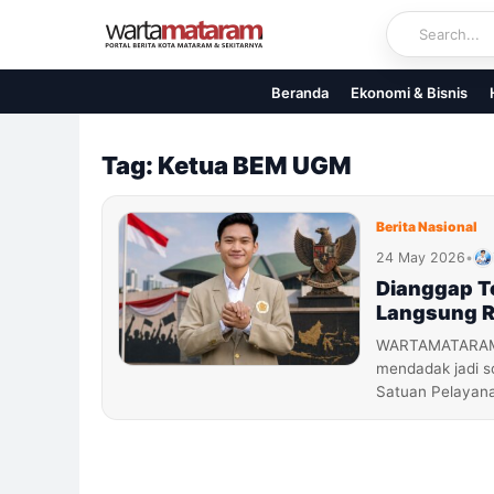
Skip
to
content
Beranda
Ekonomi & Bisnis
Tag: Ketua BEM UGM
Berita Nasional
24 May 2026
•
Dianggap Te
Langsung R
WARTAMATARAM.C
mendadak jadi so
Satuan Pelayan