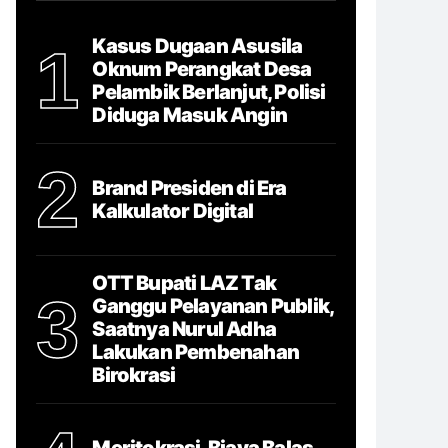
Kasus Dugaan Asusila
1
Oknum Perangkat Desa
Pelambik Berlanjut, Polisi
Diduga Masuk Angin
2
Brand Presiden di Era
Kalkulator Digital
OTT Bupati LAZ Tak
3
Ganggu Pelayanan Publik,
Saatnya Nurul Adha
Lakukan Pembenahan
Birokrasi
Meritokrasi, Biaya Balas