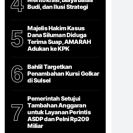
4
Budi, dan Ilusi Strategi
Majelis Hakim Kasus
5
Dana Siluman Diduga
Terima Suap, AMARAH
Adukan ke KPK
6
Bahlil Targetkan
Penambahan Kursi Golkar
di Sulsel
Pemerintah Setujui
7
Tambahan Anggaran
untuk Layanan Perintis
ASDP dan Pelni Rp209
Miliar