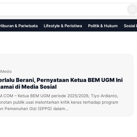
Hiburan & Pariwisata
Lifestyle & Peristiwa
Politik & Hukum
Sosial
iMedia
rlalu Berani, Pernyataan Ketua BEM UGM Ini
amai di Media Sosial
OM – Ketua BEM UGM periode 2025/2026, Tiyo Ardianto,
rotan publik usai melontarkan kritik keras terhadap program
an Pemenuhan Gizi (SPPG) dalam…