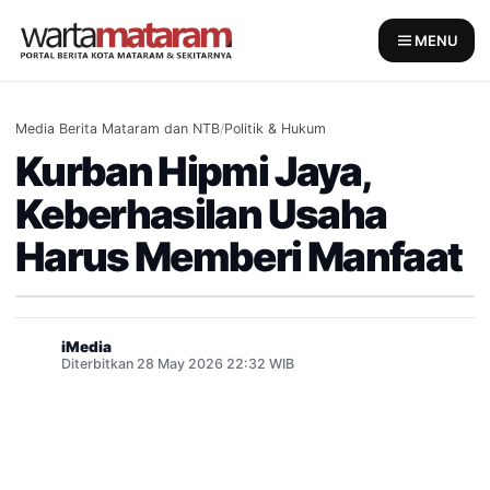
Skip
to
MENU
content
Media Berita Mataram dan NTB
/
Politik & Hukum
Kurban Hipmi Jaya,
Keberhasilan Usaha
Harus Memberi Manfaat
iMedia
Diterbitkan 28 May 2026 22:32 WIB