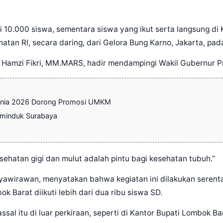
 dari 10.000 siswa, sementara siswa yang ikut serta langsung 
hatan RI, secara daring, dari Gelora Bung Karno, Jakarta, pad
u Hamzi Fikri, MM.MARS, hadir mendampingi Wakil Gubernur Pro
a Dunia 2026 Dorong Promosi UMKM
Adminduk Surabaya
atan gigi dan mulut adalah pintu bagi kesehatan tubuh.”
ryawirawan, menyatakan bahwa kegiatan ini dilakukan seren
k Barat diikuti lebih dari dua ribu siswa SD.
ssal itu di luar perkiraan, seperti di Kantor Bupati Lombok 