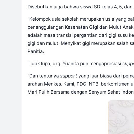
Disebutkan juga bahwa siswa SD kelas 4, 5, dan 
“
K
elompok
usia sekolah meru
pakan usia yang pa
penanggulangan
Kesehatan
Gigi dan Mulut.
A
nak
adalah masa transisi pergantian
dari gigi susu k
gigi dan mulut.
M
enyikat
gig
i merupakan salah s
Panitia.
Tidak lupa, drg. Yuanita pun mengapresiasi
supp
“D
an
tentunya
support
yang luar bia
sa dari pem
arahan Menkes.
K
ami
,
PDGI NTB, berkomitmen u
M
ari
Pulih Bersama dengan Senyum Sehat Indone