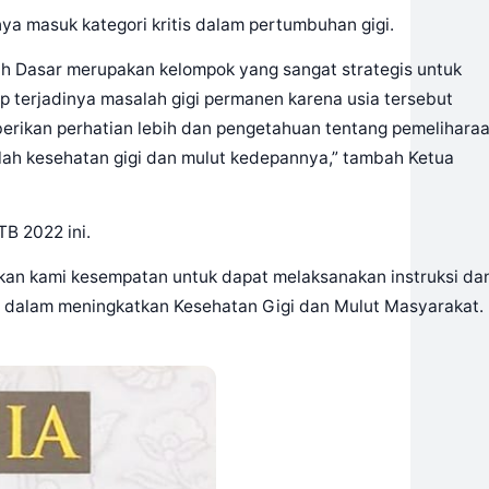
nya masuk kategori kritis dalam pertumbuhan gigi.
ah
Dasar merupakan kelompok yang sangat
strategis untuk
p terjadinya masalah gig
i permanen karena
usia
tersebut
erikan perhatian lebih dan
pengetahuan ten
tang
peme
lihara
lah
k
esehatan
g
igi dan mulut kedepannya
,” tambah Ketua
B 2022 ini.
kan kami kesempatan untuk dapat mel
a
ksanakan instruksi da
,
da
lam menin
gkatkan
Kesehatan
Gigi dan Mulut
Masyaraka
t.