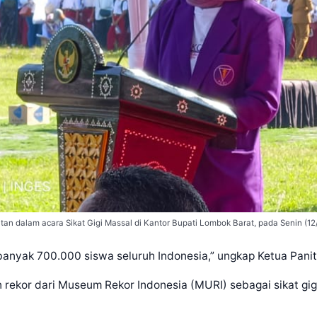
n dalam acara Sikat Gigi Massal di Kantor Bupati Lombok Barat, pada Senin (12
anyak 700.000 siswa seluruh Indonesia,” ungkap Ketua Panit
 rekor dari Museum Rekor Indonesia (MURI) sebagai sikat gi