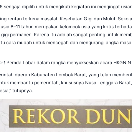
6 sengaja dipilih untuk mengikuti kegiatan ini mengingat usia
ling rentan terkena mas
alah
Kesehatan
Gigi
dan Mulut. Sekol
usia 8
–
11 tahun merupakan kelompok usia yang kri
tis
terhada
e gigi permanen.
K
arena
itu adalah sangat penting untuk memb
atu cara mudah untuk
mencegah
dan mengurangi angka masa
ort
Pemda Lobar dalam rangka menyukseskan acara HKGN NT
erintah daerah Kabupaten Lombok Barat, yang
telah memberi
ntuk me
mbantu pemerintah, khususnya Nusa Tenggara Barat
sia,” tutupnya.