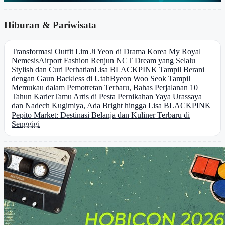
Hiburan & Pariwisata
Transformasi Outfit Lim Ji Yeon di Drama Korea My Royal
Nemesis
Airport Fashion Renjun NCT Dream yang Selalu
Stylish dan Curi Perhatian
Lisa BLACKPINK Tampil Berani
dengan Gaun Backless di Utah
Byeon Woo Seok Tampil
Memukau dalam Pemotretan Terbaru, Bahas Perjalanan 10
Tahun Karier
Tamu Artis di Pesta Pernikahan Yaya Urassaya
dan Nadech Kugimiya, Ada Bright hingga Lisa BLACKPINK
Pepito Market: Destinasi Belanja dan Kuliner Terbaru di
Senggigi