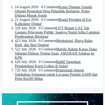
1
4 August 2026 0 Comment
Kasus Dugaan Asusila
Oknum Perangkat Desa Pelambik Berlanjut, Polisi
Diduga Masuk Angin
2
1 August 2026 0 Comment
Brand Presiden di Era
Kalkulator Digital
3
29 July 2026 0 Comment
OTT Bupati LAZ Tak
Ganggu Pelayanan Publik, Saatnya Nurul Adha Lakukan
Pembenahan Birokrasi
4
23 July 2026 0 Comment
Meritokrasi, Biaya Balas
Budi, dan Ilusi Strategi
5
22 July 2026 0 Comment
Majelis Hakim Kasus Dana
Siluman Diduga Terima Suap, AMARAH Adukan ke
KPK
6
20 July 2026 0 Comment
Bahlil Targetkan
Penambahan Kursi Golkar di Sulsel
7
20 July 2026 0 Comment
Pemerintah Setujui
Tambahan Anggaran untuk Layanan Perintis ASDP dan
Pelni Rp209 Miliar