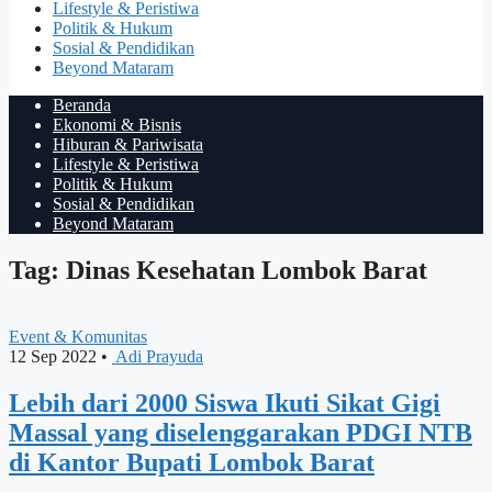
Lifestyle & Peristiwa
Politik & Hukum
Sosial & Pendidikan
Beyond Mataram
Beranda
Ekonomi & Bisnis
Hiburan & Pariwisata
Lifestyle & Peristiwa
Politik & Hukum
Sosial & Pendidikan
Beyond Mataram
Tag: Dinas Kesehatan Lombok Barat
Event & Komunitas
12 Sep 2022
•
Adi Prayuda
Lebih dari 2000 Siswa Ikuti Sikat Gigi
Massal yang diselenggarakan PDGI NTB
di Kantor Bupati Lombok Barat