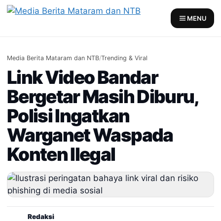
Skip
to
MENU
content
Media Berita Mataram dan NTB
/
Trending & Viral
Link Video Bandar
Bergetar Masih Diburu,
Polisi Ingatkan
Warganet Waspada
Konten Ilegal
Redaksi