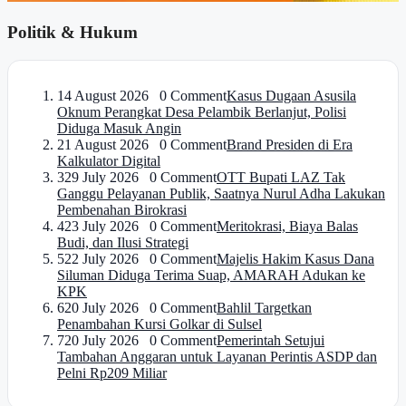
Politik & Hukum
1
4 August 2026 0 Comment
Kasus Dugaan Asusila
Oknum Perangkat Desa Pelambik Berlanjut, Polisi
Diduga Masuk Angin
2
1 August 2026 0 Comment
Brand Presiden di Era
Kalkulator Digital
3
29 July 2026 0 Comment
OTT Bupati LAZ Tak
Ganggu Pelayanan Publik, Saatnya Nurul Adha Lakukan
Pembenahan Birokrasi
4
23 July 2026 0 Comment
Meritokrasi, Biaya Balas
Budi, dan Ilusi Strategi
5
22 July 2026 0 Comment
Majelis Hakim Kasus Dana
Siluman Diduga Terima Suap, AMARAH Adukan ke
KPK
6
20 July 2026 0 Comment
Bahlil Targetkan
Penambahan Kursi Golkar di Sulsel
7
20 July 2026 0 Comment
Pemerintah Setujui
Tambahan Anggaran untuk Layanan Perintis ASDP dan
Pelni Rp209 Miliar