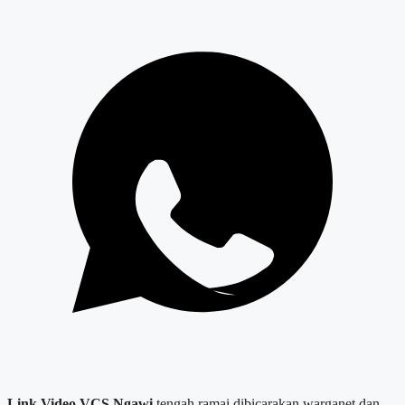
Link Video VCS Ngawi
tengah ramai dibicarakan warganet dan