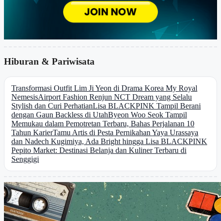
Hiburan & Pariwisata
Transformasi Outfit Lim Ji Yeon di Drama Korea My Royal
Nemesis
Airport Fashion Renjun NCT Dream yang Selalu
Stylish dan Curi Perhatian
Lisa BLACKPINK Tampil Berani
dengan Gaun Backless di Utah
Byeon Woo Seok Tampil
Memukau dalam Pemotretan Terbaru, Bahas Perjalanan 10
Tahun Karier
Tamu Artis di Pesta Pernikahan Yaya Urassaya
dan Nadech Kugimiya, Ada Bright hingga Lisa BLACKPINK
Pepito Market: Destinasi Belanja dan Kuliner Terbaru di
Senggigi