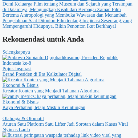
Demi Keluarga
Film tentang Museum dan Sejarah yang Tersimpan
di Dalamnya, Mengungkap Kisah dari Berbagai Zaman
Film
Bertema Antropologi yang Membuka Wawasan dan Menambah
Pengetahuan Saat Ditonton
Film tentang Imajinasi Seseorang yang
Mempengaruhi Hidupnya, Bikin Penonton Ikut Berkhayal
Rekomendasi untuk Anda
Selengkapnya
Pojok Inspirasi
Brand Presiden di Era Kalkulator Digital
Ekonomi & Bisnis
Kreator Konten yang Menjadi Tahanan Algoritma
Ekonomi & Bisnis
Kaya Perhatian, tetapi Miskin Keuntungan
Olahraga & Otomotif
Aturan Satu Platform Satu Lifter Jadi Sorotan dalam Kasus Viral
Nyimas Laula