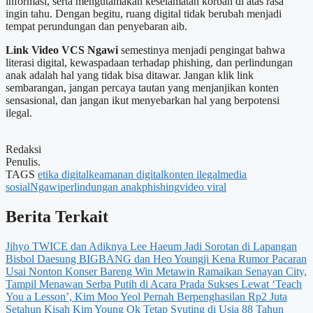
informasi, serta mengutamakan keselamatan korban di atas rasa
ingin tahu. Dengan begitu, ruang digital tidak berubah menjadi
tempat perundungan dan penyebaran aib.
Link Video VCS Ngawi
semestinya menjadi pengingat bahwa
literasi digital, kewaspadaan terhadap phishing, dan perlindungan
anak adalah hal yang tidak bisa ditawar. Jangan klik link
sembarangan, jangan percaya tautan yang menjanjikan konten
sensasional, dan jangan ikut menyebarkan hal yang berpotensi
ilegal.
Redaksi
Penulis.
TAGS
etika digital
keamanan digital
konten ilegal
media
sosial
Ngawi
perlindungan anak
phishing
video viral
Berita Terkait
Jihyo TWICE dan Adiknya Lee Haeum Jadi Sorotan di Lapangan
Bisbol
Daesung BIGBANG dan Heo Youngji Kena Rumor Pacaran
Usai Nonton Konser Bareng
Win Metawin Ramaikan Senayan City,
Tampil Menawan Serba Putih di Acara Prada
Sukses Lewat ‘Teach
You a Lesson’, Kim Moo Yeol Pernah Berpenghasilan Rp2 Juta
Setahun
Kisah Kim Young Ok Tetap Syuting di Usia 88 Tahun