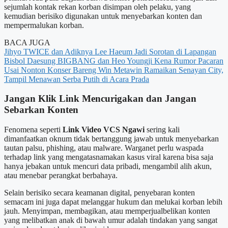
sejumlah kontak rekan korban disimpan oleh pelaku, yang
kemudian berisiko digunakan untuk menyebarkan konten dan
mempermalukan korban.
BACA JUGA
Jihyo TWICE dan Adiknya Lee Haeum Jadi Sorotan di Lapangan
Bisbol
Daesung BIGBANG dan Heo Youngji Kena Rumor Pacaran
Usai Nonton Konser Bareng
Win Metawin Ramaikan Senayan City,
Tampil Menawan Serba Putih di Acara Prada
Jangan Klik Link Mencurigakan dan Jangan
Sebarkan Konten
Fenomena seperti
Link Video VCS Ngawi
sering kali
dimanfaatkan oknum tidak bertanggung jawab untuk menyebarkan
tautan palsu, phishing, atau malware. Warganet perlu waspada
terhadap link yang mengatasnamakan kasus viral karena bisa saja
hanya jebakan untuk mencuri data pribadi, mengambil alih akun,
atau menebar perangkat berbahaya.
Selain berisiko secara keamanan digital, penyebaran konten
semacam ini juga dapat melanggar hukum dan melukai korban lebih
jauh. Menyimpan, membagikan, atau memperjualbelikan konten
yang melibatkan anak di bawah umur adalah tindakan yang sangat