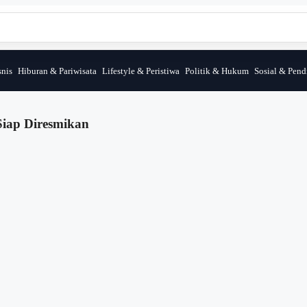
nis
Hiburan & Pariwisata
Lifestyle & Peristiwa
Politik & Hukum
Sosial & Pend
 Siap Diresmikan