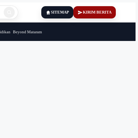
SITEMAP
KIRIM BERITA
idikan
Beyond Mataram