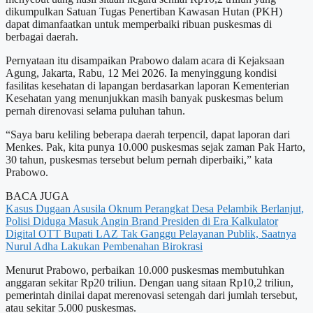
dikumpulkan Satuan Tugas Penertiban Kawasan Hutan (PKH)
dapat dimanfaatkan untuk memperbaiki ribuan puskesmas di
berbagai daerah.
Pernyataan itu disampaikan Prabowo dalam acara di Kejaksaan
Agung, Jakarta, Rabu, 12 Mei 2026. Ia menyinggung kondisi
fasilitas kesehatan di lapangan berdasarkan laporan Kementerian
Kesehatan yang menunjukkan masih banyak puskesmas belum
pernah direnovasi selama puluhan tahun.
“Saya baru keliling beberapa daerah terpencil, dapat laporan dari
Menkes. Pak, kita punya 10.000 puskesmas sejak zaman Pak Harto,
30 tahun, puskesmas tersebut belum pernah diperbaiki,” kata
Prabowo.
BACA JUGA
Kasus Dugaan Asusila Oknum Perangkat Desa Pelambik Berlanjut,
Polisi Diduga Masuk Angin
Brand Presiden di Era Kalkulator
Digital
OTT Bupati LAZ Tak Ganggu Pelayanan Publik, Saatnya
Nurul Adha Lakukan Pembenahan Birokrasi
Menurut Prabowo, perbaikan 10.000 puskesmas membutuhkan
anggaran sekitar Rp20 triliun. Dengan uang sitaan Rp10,2 triliun,
pemerintah dinilai dapat merenovasi setengah dari jumlah tersebut,
atau sekitar 5.000 puskesmas.