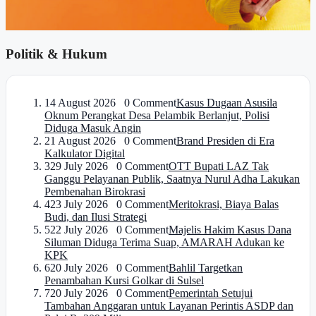
Politik & Hukum
1
4 August 2026 0 Comment
Kasus Dugaan Asusila
Oknum Perangkat Desa Pelambik Berlanjut, Polisi
Diduga Masuk Angin
2
1 August 2026 0 Comment
Brand Presiden di Era
Kalkulator Digital
3
29 July 2026 0 Comment
OTT Bupati LAZ Tak
Ganggu Pelayanan Publik, Saatnya Nurul Adha Lakukan
Pembenahan Birokrasi
4
23 July 2026 0 Comment
Meritokrasi, Biaya Balas
Budi, dan Ilusi Strategi
5
22 July 2026 0 Comment
Majelis Hakim Kasus Dana
Siluman Diduga Terima Suap, AMARAH Adukan ke
KPK
6
20 July 2026 0 Comment
Bahlil Targetkan
Penambahan Kursi Golkar di Sulsel
7
20 July 2026 0 Comment
Pemerintah Setujui
Tambahan Anggaran untuk Layanan Perintis ASDP dan