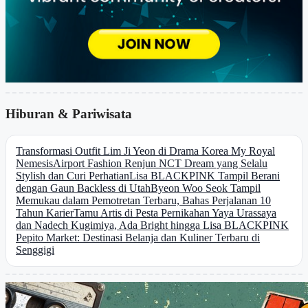
Hiburan & Pariwisata
Transformasi Outfit Lim Ji Yeon di Drama Korea My Royal
Nemesis
Airport Fashion Renjun NCT Dream yang Selalu
Stylish dan Curi Perhatian
Lisa BLACKPINK Tampil Berani
dengan Gaun Backless di Utah
Byeon Woo Seok Tampil
Memukau dalam Pemotretan Terbaru, Bahas Perjalanan 10
Tahun Karier
Tamu Artis di Pesta Pernikahan Yaya Urassaya
dan Nadech Kugimiya, Ada Bright hingga Lisa BLACKPINK
Pepito Market: Destinasi Belanja dan Kuliner Terbaru di
Senggigi