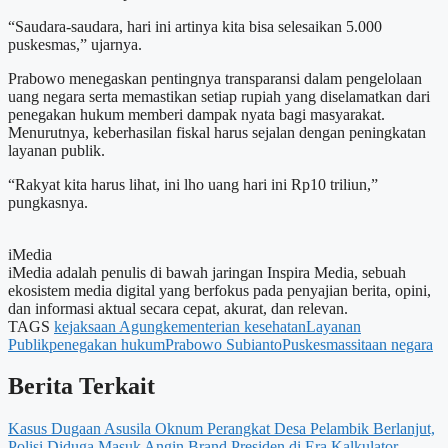
“Saudara-saudara, hari ini artinya kita bisa selesaikan 5.000
puskesmas,” ujarnya.
Prabowo menegaskan pentingnya transparansi dalam pengelolaan
uang negara serta memastikan setiap rupiah yang diselamatkan dari
penegakan hukum memberi dampak nyata bagi masyarakat.
Menurutnya, keberhasilan fiskal harus sejalan dengan peningkatan
layanan publik.
“Rakyat kita harus lihat, ini lho uang hari ini Rp10 triliun,”
pungkasnya.
iMedia
iMedia adalah penulis di bawah jaringan Inspira Media, sebuah
ekosistem media digital yang berfokus pada penyajian berita, opini,
dan informasi aktual secara cepat, akurat, dan relevan.
TAGS
kejaksaan Agung
kementerian kesehatan
Layanan
Publik
penegakan hukum
Prabowo Subianto
Puskesmas
sitaan negara
Berita Terkait
Kasus Dugaan Asusila Oknum Perangkat Desa Pelambik Berlanjut,
Polisi Diduga Masuk Angin
Brand Presiden di Era Kalkulator