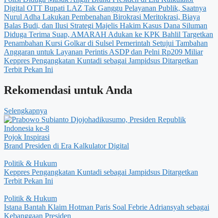
Digital
OTT Bupati LAZ Tak Ganggu Pelayanan Publik, Saatnya
Nurul Adha Lakukan Pembenahan Birokrasi
Meritokrasi, Biaya
Balas Budi, dan Ilusi Strategi
Majelis Hakim Kasus Dana Siluman
Diduga Terima Suap, AMARAH Adukan ke KPK
Bahlil Targetkan
Penambahan Kursi Golkar di Sulsel
Pemerintah Setujui Tambahan
Anggaran untuk Layanan Perintis ASDP dan Pelni Rp209 Miliar
Keppres Pengangkatan Kuntadi sebagai Jampidsus Ditargetkan
Terbit Pekan Ini
Rekomendasi untuk Anda
Selengkapnya
Pojok Inspirasi
Brand Presiden di Era Kalkulator Digital
Politik & Hukum
Keppres Pengangkatan Kuntadi sebagai Jampidsus Ditargetkan
Terbit Pekan Ini
Politik & Hukum
Istana Bantah Klaim Hotman Paris Soal Febrie Adriansyah sebagai
Kebanggaan Presiden