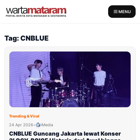
Skip
to
MENU
content
Tag: CNBLUE
Trending & Viral
24 Apr 2026
•
iMedia
CNBLUE Guncang Jakarta lewat Konser