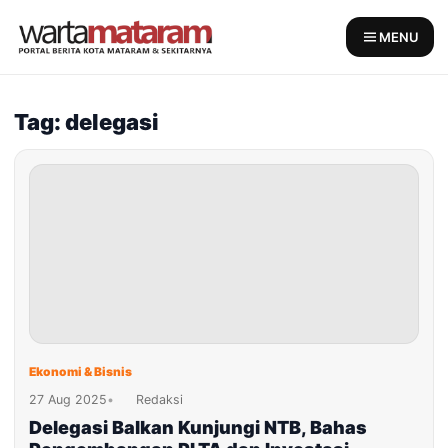
Skip
to
MENU
content
Tag: delegasi
Ekonomi & Bisnis
27 Aug 2025
•
Redaksi
Delegasi Balkan Kunjungi NTB, Bahas