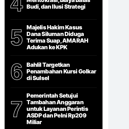
4
Budi, dan Ilusi Strategi
Majelis Hakim Kasus
5
Dana Siluman Diduga
Terima Suap, AMARAH
Adukan ke KPK
6
Bahlil Targetkan
Penambahan Kursi Golkar
di Sulsel
Pemerintah Setujui
7
Tambahan Anggaran
untuk Layanan Perintis
ASDP dan Pelni Rp209
Miliar