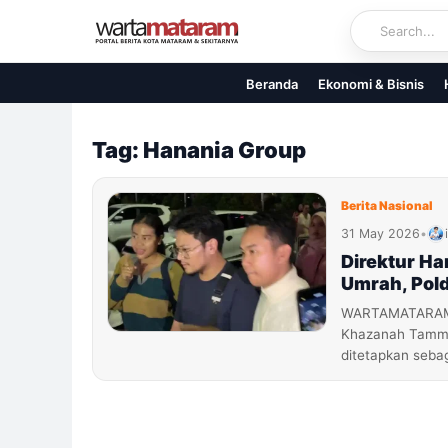
Skip
to
content
Beranda
Ekonomi & Bisnis
Tag: Hanania Group
Berita Nasional
31 May 2026
•
Direktur Ha
Umrah, Pol
WARTAMATARAM.C
Khazanah Tamma 
ditetapkan seba