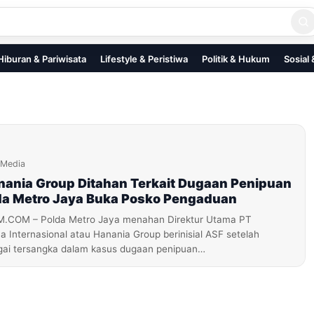
Hiburan & Pariwisata
Lifestyle & Peristiwa
Politik & Hukum
Sosial
iMedia
nania Group Ditahan Terkait Dugaan Penipuan
da Metro Jaya Buka Posko Pengaduan
OM – Polda Metro Jaya menahan Direktur Utama PT
Internasional atau Hanania Group berinisial ASF setelah
gai tersangka dalam kasus dugaan penipuan…