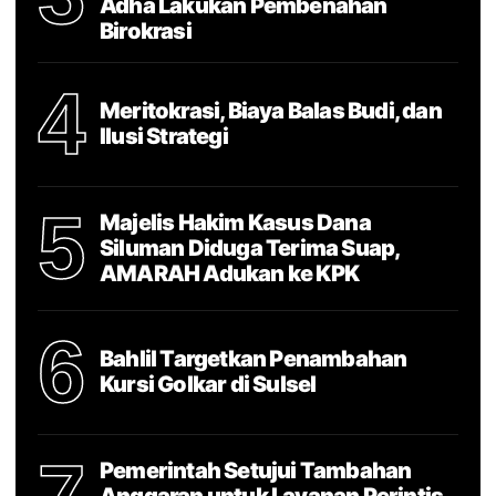
Adha Lakukan Pembenahan
Birokrasi
4
Meritokrasi, Biaya Balas Budi, dan
Ilusi Strategi
5
Majelis Hakim Kasus Dana
Siluman Diduga Terima Suap,
AMARAH Adukan ke KPK
6
Bahlil Targetkan Penambahan
Kursi Golkar di Sulsel
Pemerintah Setujui Tambahan
Anggaran untuk Layanan Perintis