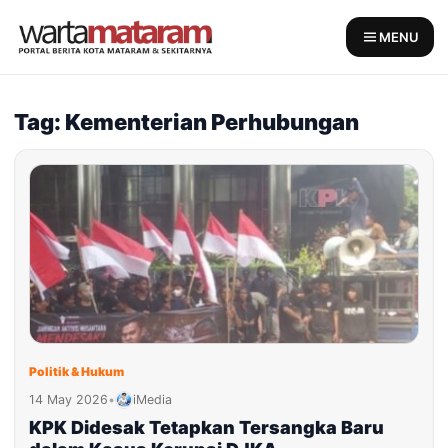
Skip
to
MENU
content
Tag: Kementerian Perhubungan
Politik & Hukum
14 May 2026
•
iMedia
KPK Didesak Tetapkan Tersangka Baru