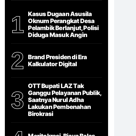
Kasus Dugaan Asusila
1
Oknum Perangkat Desa
Pelambik Berlanjut, Polisi
Diduga Masuk Angin
2
Brand Presiden di Era
Kalkulator Digital
OTT Bupati LAZ Tak
3
Ganggu Pelayanan Publik,
Saatnya Nurul Adha
Lakukan Pembenahan
Birokrasi
Meritokrasi, Biaya Balas