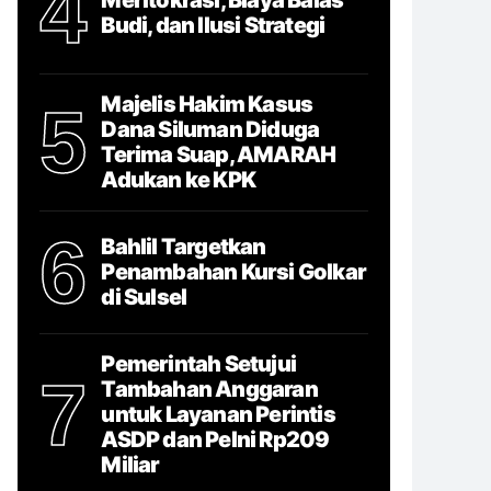
4
Budi, dan Ilusi Strategi
Majelis Hakim Kasus
5
Dana Siluman Diduga
Terima Suap, AMARAH
Adukan ke KPK
6
Bahlil Targetkan
Penambahan Kursi Golkar
di Sulsel
Pemerintah Setujui
7
Tambahan Anggaran
untuk Layanan Perintis
ASDP dan Pelni Rp209
Miliar