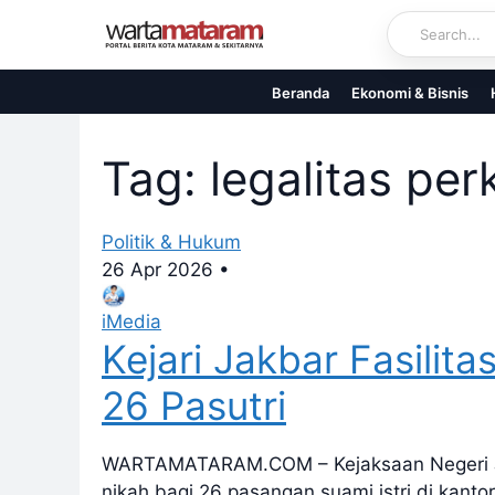
Skip
to
content
Beranda
Ekonomi & Bisnis
Tag: legalitas pe
Politik & Hukum
26 Apr 2026
•
iMedia
Kejari Jakbar Fasilita
26 Pasutri
WARTAMATARAM.COM – Kejaksaan Negeri Jaka
nikah bagi 26 pasangan suami istri di kant