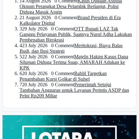
1
4 August 2026 0 Comment
Kasus Dugaan Asusila
Oknum Perangkat Desa Pelambik Berlanjut, Polisi
Diduga Masuk Angin
2
1 August 2026 0 Comment
Brand Presiden di Era
Kalkulator Digital
3
29 July 2026 0 Comment
OTT Bupati LAZ Tak
Ganggu Pelayanan Publik, Saatnya Nurul Adha Lakukan
Pembenahan Birokrasi
4
23 July 2026 0 Comment
Meritokrasi, Biaya Balas
Budi, dan Ilusi Strategi
5
22 July 2026 0 Comment
Majelis Hakim Kasus Dana
Siluman Diduga Terima Suap, AMARAH Adukan ke
KPK
6
20 July 2026 0 Comment
Bahlil Targetkan
Penambahan Kursi Golkar di Sulsel
7
20 July 2026 0 Comment
Pemerintah Setujui
Tambahan Anggaran untuk Layanan Perintis ASDP dan
Pelni Rp209 Miliar