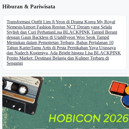
Hiburan & Pariwisata
Transformasi Outfit Lim Ji Yeon di Drama Korea My Royal
Nemesis
Airport Fashion Renjun NCT Dream yang Selalu
Stylish dan Curi Perhatian
Lisa BLACKPINK Tampil Berani
dengan Gaun Backless di Utah
Byeon Woo Seok Tampil
Memukau dalam Pemotretan Terbaru, Bahas Perjalanan 10
Tahun Karier
Tamu Artis di Pesta Pernikahan Yaya Urassaya
dan Nadech Kugimiya, Ada Bright hingga Lisa BLACKPINK
Pepito Market: Destinasi Belanja dan Kuliner Terbaru di
Senggigi