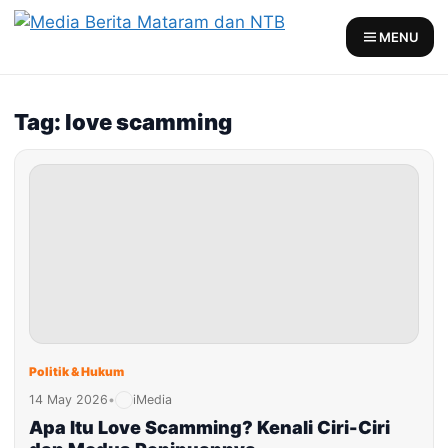
Skip
to
MENU
content
Tag: love scamming
Politik & Hukum
14 May 2026
•
iMedia
Apa Itu Love Scamming? Kenali Ciri-Ciri