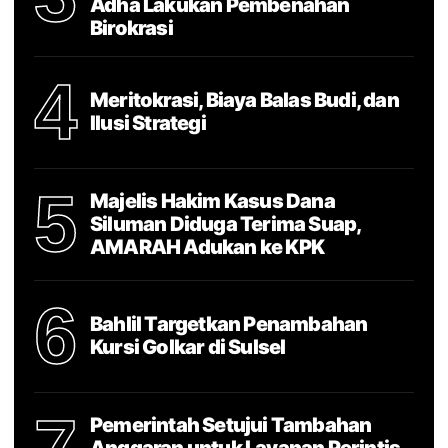
Adha Lakukan Pembenahan
Birokrasi
4
Meritokrasi, Biaya Balas Budi, dan
Ilusi Strategi
5
Majelis Hakim Kasus Dana
Siluman Diduga Terima Suap,
AMARAH Adukan ke KPK
6
Bahlil Targetkan Penambahan
Kursi Golkar di Sulsel
Pemerintah Setujui Tambahan
Anggaran untuk Layanan Perintis