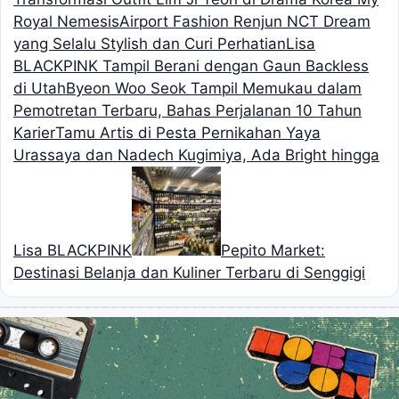
Royal Nemesis
Airport Fashion Renjun NCT Dream
yang Selalu Stylish dan Curi Perhatian
Lisa
BLACKPINK Tampil Berani dengan Gaun Backless
di Utah
Byeon Woo Seok Tampil Memukau dalam
Pemotretan Terbaru, Bahas Perjalanan 10 Tahun
Karier
Tamu Artis di Pesta Pernikahan Yaya
Urassaya dan Nadech Kugimiya, Ada Bright hingga
Lisa BLACKPINK
Pepito Market:
Destinasi Belanja dan Kuliner Terbaru di Senggigi