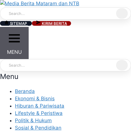
Skip
to
content
SITEMAP
KIRIM BERITA
MENU
Menu
Beranda
Ekonomi & Bisnis
Hiburan & Pariwisata
Lifestyle & Peristiwa
Politik & Hukum
Sosial & Pendidikan