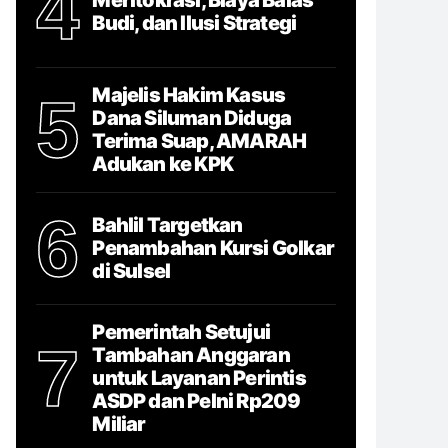
4
Budi, dan Ilusi Strategi
Majelis Hakim Kasus
5
Dana Siluman Diduga
Terima Suap, AMARAH
Adukan ke KPK
6
Bahlil Targetkan
Penambahan Kursi Golkar
di Sulsel
Pemerintah Setujui
7
Tambahan Anggaran
untuk Layanan Perintis
ASDP dan Pelni Rp209
Miliar