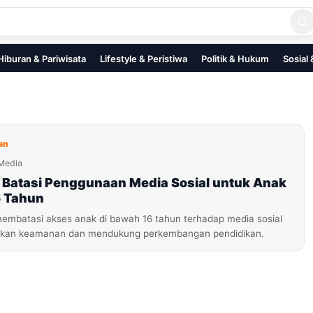
Hiburan & Pariwisata
Lifestyle & Peristiwa
Politik & Hukum
Sosial
an
Media
 Batasi Penggunaan Media Sosial untuk Anak
6 Tahun
membatasi akses anak di bawah 16 tahun terhadap media sosial
tkan keamanan dan mendukung perkembangan pendidikan.