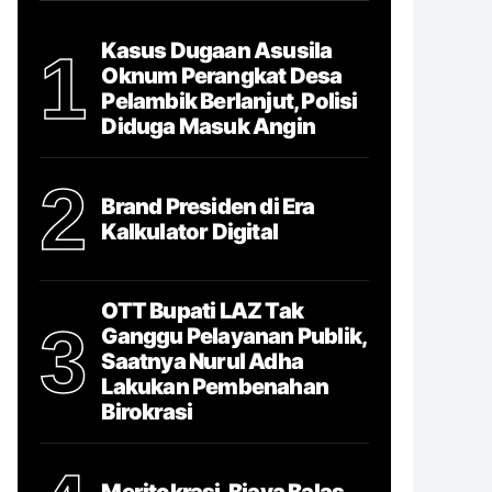
Kasus Dugaan Asusila
1
Oknum Perangkat Desa
Pelambik Berlanjut, Polisi
Diduga Masuk Angin
2
Brand Presiden di Era
Kalkulator Digital
OTT Bupati LAZ Tak
3
Ganggu Pelayanan Publik,
Saatnya Nurul Adha
Lakukan Pembenahan
Birokrasi
Meritokrasi, Biaya Balas