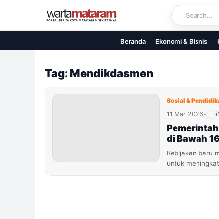
Skip
to
content
Beranda
Ekonomi & Bisnis
Tag: Mendikdasmen
Sosial & Pendidik
11 Mar 2026
•
i
Pemerintah
di Bawah 1
Kebijakan baru 
untuk meningka