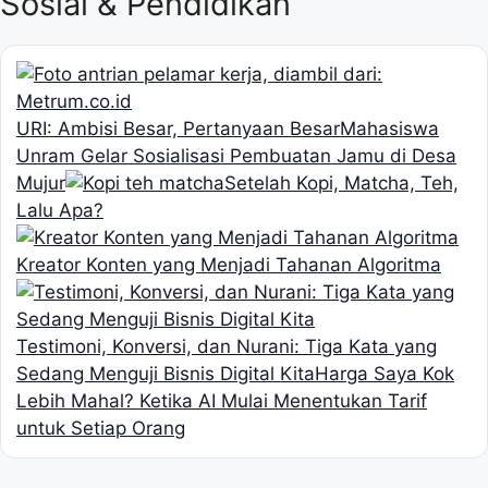
Sosial & Pendidikan
URI: Ambisi Besar, Pertanyaan Besar
Mahasiswa
Unram Gelar Sosialisasi Pembuatan Jamu di Desa
Mujur
Setelah Kopi, Matcha, Teh,
Lalu Apa?
Kreator Konten yang Menjadi Tahanan Algoritma
Testimoni, Konversi, dan Nurani: Tiga Kata yang
Sedang Menguji Bisnis Digital Kita
Harga Saya Kok
Lebih Mahal? Ketika AI Mulai Menentukan Tarif
untuk Setiap Orang