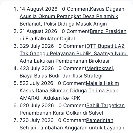
1
4 August 2026 0 Comment
Kasus Dugaan
Asusila Oknum Perangkat Desa Pelambik
Berlanjut, Polisi Diduga Masuk Angin
2
1 August 2026 0 Comment
Brand Presiden
di Era Kalkulator Digital
3
29 July 2026 0 Comment
OTT Bupati LAZ
Tak Ganggu Pelayanan Publik, Saatnya Nurul
Adha Lakukan Pembenahan Birokrasi
4
23 July 2026 0 Comment
Meritokrasi,
Biaya Balas Budi, dan Ilusi Strategi
5
22 July 2026 0 Comment
Majelis Hakim
Kasus Dana Siluman Diduga Terima Suap,
AMARAH Adukan ke KPK
6
20 July 2026 0 Comment
Bahlil Targetkan
Penambahan Kursi Golkar di Sulsel
7
20 July 2026 0 Comment
Pemerintah
Setujui Tambahan Anggaran untuk Layanan