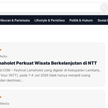
Hiburan & Pariwisata
Lifestyle & Peristiwa
Politik & Hukum
Sosial
s
Media
maholot Perkuat Wisata Berkelanjutan di NTT
OM – Festival Lamaholot yang digelar di Kabupaten Lembata,
imur (NTT), pada 1-4 Juli 2026 tidak hanya menjadi ruang
dan destinasi…
s
iMedia