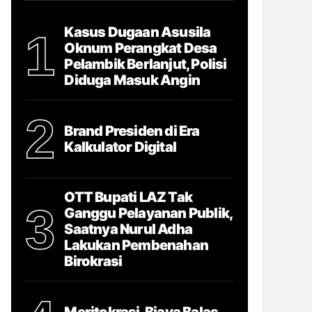
Kasus Dugaan Asusila
1
Oknum Perangkat Desa
Pelambik Berlanjut, Polisi
Diduga Masuk Angin
2
Brand Presiden di Era
Kalkulator Digital
OTT Bupati LAZ Tak
3
Ganggu Pelayanan Publik,
Saatnya Nurul Adha
Lakukan Pembenahan
Birokrasi
Meritokrasi, Biaya Balas