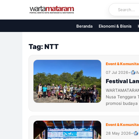
Skip
to
content
Beranda
Ekonomi & Bisnis
Tag: NTT
Event & Komunita
07 Jul 2026
•
i
Festival La
WARTAMATARAM.C
Nusa Tenggara T
promosi budaya 
Event & Komunita
28 May 2026
•