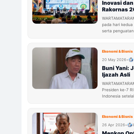
Inovasi dan
Rakornas 
WARTAMATARAM.C
pada hari kedua
serta penguatan
Ekonomi & Bisnis
20 May 2026
•
Buni Yani: 
Ijazah Asli
WARTAMATARAM.CO
Presiden ke-7 RI
Indonesia setel
Ekonomi & Bisnis
26 Apr 2026
•
Menkop Opt