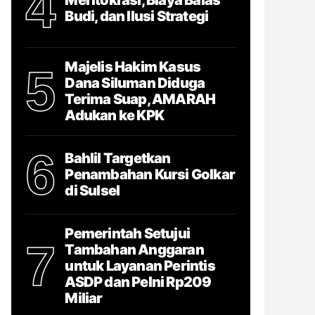
4
Budi, dan Ilusi Strategi
Majelis Hakim Kasus
5
Dana Siluman Diduga
Terima Suap, AMARAH
Adukan ke KPK
6
Bahlil Targetkan
Penambahan Kursi Golkar
di Sulsel
Pemerintah Setujui
7
Tambahan Anggaran
untuk Layanan Perintis
ASDP dan Pelni Rp209
Miliar