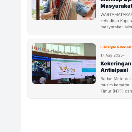
Masyaraka
WARTAMATARAM.CO
kehadiran Koper
masyarakat. Men
Lifestyle & Perist
17 Aug 2025
•
Kekeringan
Antisipasi
Badan Meteorolo
musim kemarau 
Timur (NTT) dan