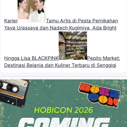
Karier
Tamu Artis di Pesta Pernikahan
Yaya Urassaya dan Nadech Kugimiya, Ada Bright
hingga Lisa BLACKPINK
Pepito Market:
Destinasi Belanja dan Kuliner Terbaru di Senggigi