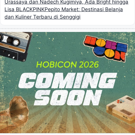
Urassaya dan Nadech Kugimiya, Ada Bright hingga
Lisa BLACKPINK
Pepito Market: Destinasi Belanja
dan Kuliner Terbaru di Senggigi