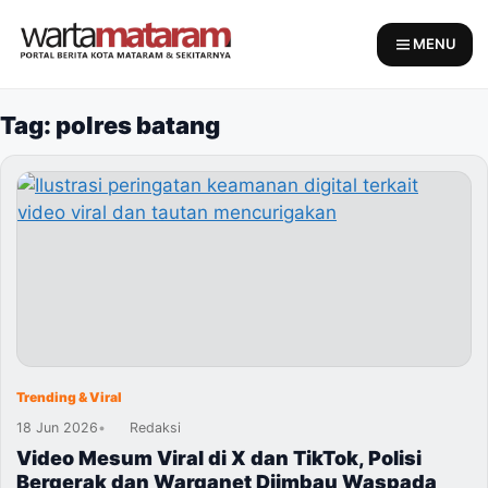
Skip
to
MENU
content
Tag: polres batang
Trending & Viral
18 Jun 2026
•
Redaksi
Video Mesum Viral di X dan TikTok, Polisi
Bergerak dan Warganet Diimbau Waspada