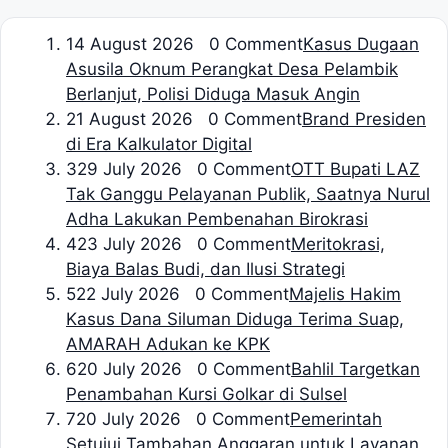
1
4 August 2026 0 Comment
Kasus Dugaan
Asusila Oknum Perangkat Desa Pelambik
Berlanjut, Polisi Diduga Masuk Angin
2
1 August 2026 0 Comment
Brand Presiden
di Era Kalkulator Digital
3
29 July 2026 0 Comment
OTT Bupati LAZ
Tak Ganggu Pelayanan Publik, Saatnya Nurul
Adha Lakukan Pembenahan Birokrasi
4
23 July 2026 0 Comment
Meritokrasi,
Biaya Balas Budi, dan Ilusi Strategi
5
22 July 2026 0 Comment
Majelis Hakim
Kasus Dana Siluman Diduga Terima Suap,
AMARAH Adukan ke KPK
6
20 July 2026 0 Comment
Bahlil Targetkan
Penambahan Kursi Golkar di Sulsel
7
20 July 2026 0 Comment
Pemerintah
Setujui Tambahan Anggaran untuk Layanan