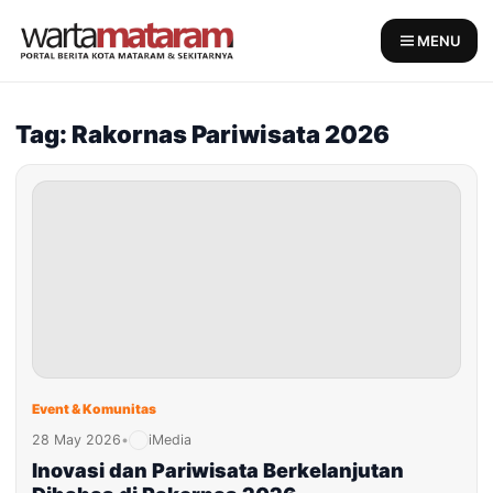
Skip
to
MENU
content
Tag: Rakornas Pariwisata 2026
Event & Komunitas
28 May 2026
•
iMedia
Inovasi dan Pariwisata Berkelanjutan