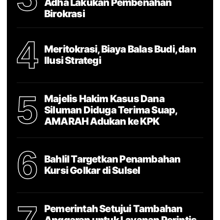
Adha Lakukan Pembenahan
Birokrasi
4
Meritokrasi, Biaya Balas Budi, dan
Ilusi Strategi
5
Majelis Hakim Kasus Dana
Siluman Diduga Terima Suap,
AMARAH Adukan ke KPK
6
Bahlil Targetkan Penambahan
Kursi Golkar di Sulsel
Pemerintah Setujui Tambahan
Anggaran untuk Layanan Perintis