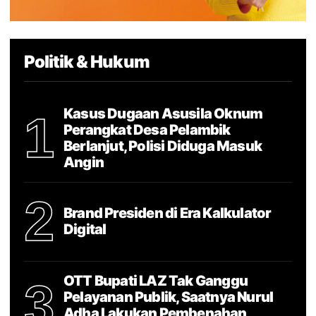
Politik & Hukum
Kasus Dugaan Asusila Oknum
1
Perangkat Desa Pelambik
Berlanjut, Polisi Diduga Masuk
Angin
2
Brand Presiden di Era Kalkulator
Digital
OTT Bupati LAZ Tak Ganggu
3
Pelayanan Publik, Saatnya Nurul
Adha Lakukan Pembenahan