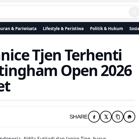
uran & Pariwisata
Lifestyle & Peristiwa
Politik & Hukum
Sosi
anice Tjen Terhenti
ttingham Open 2026
et
SHARE
esia, Aldila Sutjiadi dan Janice Tjen, harus