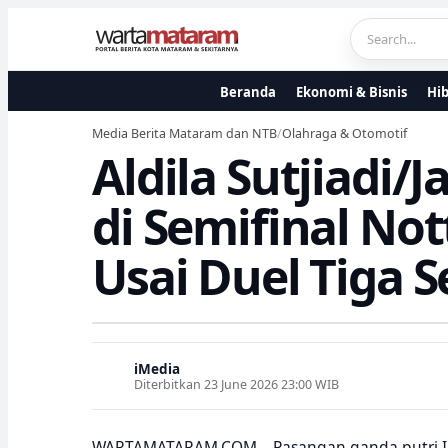
Skip
to
content
Beranda
Ekonomi & Bisnis
Hib
Media Berita Mataram dan NTB
/
Olahraga & Otomotif
Aldila Sutjiadi/J
di Semifinal No
Usai Duel Tiga S
iMedia
Diterbitkan 23 June 2026 23:00 WIB
WARTAMATARAM.COM – Pasangan ganda putri Indon