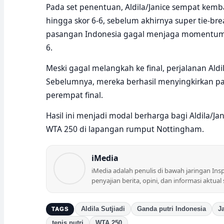
Pada set penentuan, Aldila/Janice sempat kemb
hingga skor 6-6, sebelum akhirnya super tie-bre
pasangan Indonesia gagal menjaga momentum 
6.
Meski gagal melangkah ke final, perjalanan Aldil
Sebelumnya, mereka berhasil menyingkirkan pas
perempat final.
Hasil ini menjadi modal berharga bagi Aldila/
WTA 250 di lapangan rumput Nottingham.
iMedia
iMedia adalah penulis di bawah jaringan Ins
penyajian berita, opini, dan informasi aktual
Aldila Sutjiadi
Ganda putri Indonesia
J
TAGS
tenis putri
WTA 250