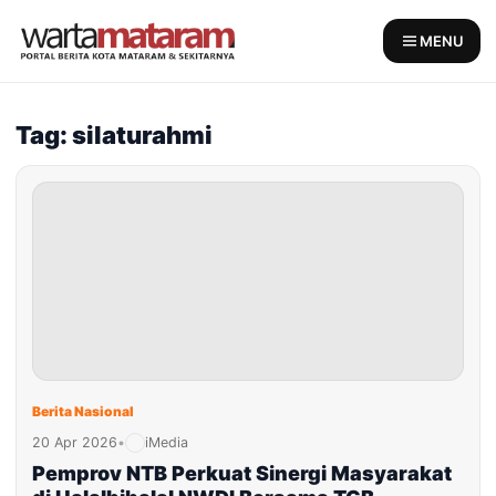
Skip
to
MENU
content
Tag: silaturahmi
Berita Nasional
20 Apr 2026
•
iMedia
Pemprov NTB Perkuat Sinergi Masyarakat