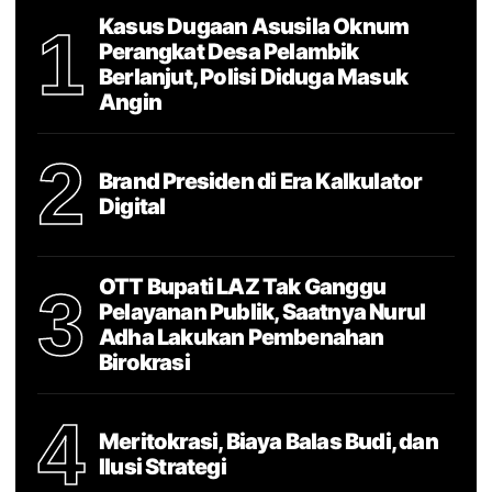
Kasus Dugaan Asusila Oknum
1
Perangkat Desa Pelambik
Berlanjut, Polisi Diduga Masuk
Angin
2
Brand Presiden di Era Kalkulator
Digital
OTT Bupati LAZ Tak Ganggu
3
Pelayanan Publik, Saatnya Nurul
Adha Lakukan Pembenahan
Birokrasi
4
Meritokrasi, Biaya Balas Budi, dan
Ilusi Strategi