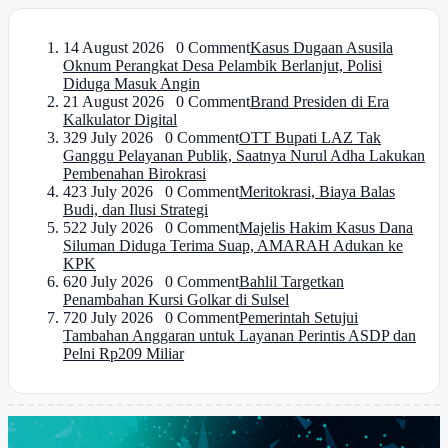
1
4 August 2026 0 Comment
Kasus Dugaan Asusila
Oknum Perangkat Desa Pelambik Berlanjut, Polisi
Diduga Masuk Angin
2
1 August 2026 0 Comment
Brand Presiden di Era
Kalkulator Digital
3
29 July 2026 0 Comment
OTT Bupati LAZ Tak
Ganggu Pelayanan Publik, Saatnya Nurul Adha Lakukan
Pembenahan Birokrasi
4
23 July 2026 0 Comment
Meritokrasi, Biaya Balas
Budi, dan Ilusi Strategi
5
22 July 2026 0 Comment
Majelis Hakim Kasus Dana
Siluman Diduga Terima Suap, AMARAH Adukan ke
KPK
6
20 July 2026 0 Comment
Bahlil Targetkan
Penambahan Kursi Golkar di Sulsel
7
20 July 2026 0 Comment
Pemerintah Setujui
Tambahan Anggaran untuk Layanan Perintis ASDP dan
Pelni Rp209 Miliar