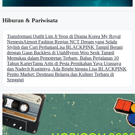
Hiburan & Pariwisata
Transformasi Outfit Lim Ji Yeon di Drama Korea My Royal
Nemesis
Airport Fashion Renjun NCT Dream yang Selalu
Stylish dan Curi Perhatian
Lisa BLACKPINK Tampil Berani
dengan Gaun Backless di Utah
Byeon Woo Seok Tampil
Memukau dalam Pemotretan Terbaru, Bahas Perjalanan 10
Tahun Karier
Tamu Artis di Pesta Pernikahan Yaya Urassaya
dan Nadech Kugimiya, Ada Bright hingga Lisa BLACKPINK
Pepito Market: Destinasi Belanja dan Kuliner Terbaru di
Senggigi