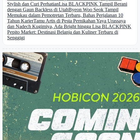
Stylish dan Curi Perhatian
Lisa BLACKPINK Tampil Berani
dengan Gaun Backless di Utah
Byeon Woo Seok Tampil
Memukau dalam Pemotretan Terbaru, Bahas Perjalanan 10
Tahun Karier
Tamu Artis di Pesta Pernikahan Yaya Urassaya
dan Nadech Kugimiya, Ada Bright hingga Lisa BLACKPINK
Pepito Market: Destinasi Belanja dan Kuliner Terbaru di
Senggigi