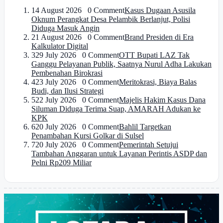
1
4 August 2026 0 Comment
Kasus Dugaan Asusila
Oknum Perangkat Desa Pelambik Berlanjut, Polisi
Diduga Masuk Angin
2
1 August 2026 0 Comment
Brand Presiden di Era
Kalkulator Digital
3
29 July 2026 0 Comment
OTT Bupati LAZ Tak
Ganggu Pelayanan Publik, Saatnya Nurul Adha Lakukan
Pembenahan Birokrasi
4
23 July 2026 0 Comment
Meritokrasi, Biaya Balas
Budi, dan Ilusi Strategi
5
22 July 2026 0 Comment
Majelis Hakim Kasus Dana
Siluman Diduga Terima Suap, AMARAH Adukan ke
KPK
6
20 July 2026 0 Comment
Bahlil Targetkan
Penambahan Kursi Golkar di Sulsel
7
20 July 2026 0 Comment
Pemerintah Setujui
Tambahan Anggaran untuk Layanan Perintis ASDP dan
Pelni Rp209 Miliar