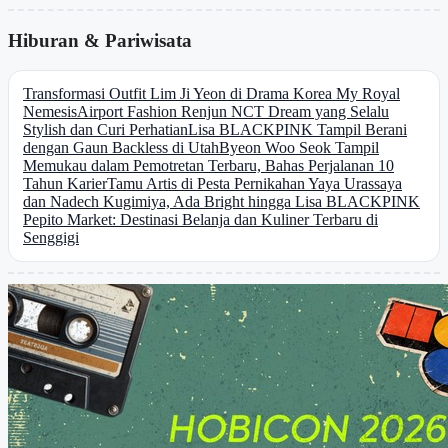
Hiburan & Pariwisata
Transformasi Outfit Lim Ji Yeon di Drama Korea My Royal
Nemesis
Airport Fashion Renjun NCT Dream yang Selalu
Stylish dan Curi Perhatian
Lisa BLACKPINK Tampil Berani
dengan Gaun Backless di Utah
Byeon Woo Seok Tampil
Memukau dalam Pemotretan Terbaru, Bahas Perjalanan 10
Tahun Karier
Tamu Artis di Pesta Pernikahan Yaya Urassaya
dan Nadech Kugimiya, Ada Bright hingga Lisa BLACKPINK
Pepito Market: Destinasi Belanja dan Kuliner Terbaru di
Senggigi