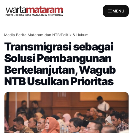
Skip
to
MENU
content
Media Berita Mataram dan NTB
/
Politik & Hukum
Transmigrasi sebagai
Solusi Pembangunan
Berkelanjutan, Wagub
NTB Usulkan Prioritas