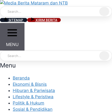
Skip
to
content
SITEMAP
KIRIM BERITA
MENU
Menu
Beranda
Ekonomi & Bisnis
Hiburan & Pariwisata
Lifestyle & Peristiwa
Politik & Hukum
Sosial & Pendidikan