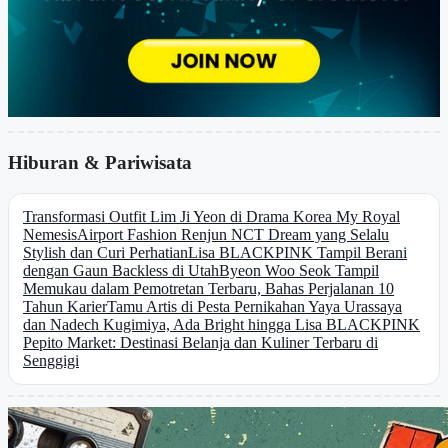
Hiburan & Pariwisata
Transformasi Outfit Lim Ji Yeon di Drama Korea My Royal
Nemesis
Airport Fashion Renjun NCT Dream yang Selalu
Stylish dan Curi Perhatian
Lisa BLACKPINK Tampil Berani
dengan Gaun Backless di Utah
Byeon Woo Seok Tampil
Memukau dalam Pemotretan Terbaru, Bahas Perjalanan 10
Tahun Karier
Tamu Artis di Pesta Pernikahan Yaya Urassaya
dan Nadech Kugimiya, Ada Bright hingga Lisa BLACKPINK
Pepito Market: Destinasi Belanja dan Kuliner Terbaru di
Senggigi