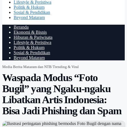
Lifestyle & Peristiwa
Politik & Hukum
Sosial & Pendidikan
Beyond Mataram
Beranda
Ekonomi & Bisnis
Hiburan & Pariwisata
Lifestyle & Peristiwa
Politik & Hukum
Sosial & Pendidikan
Beyond Mataram
Media Berita Mataram dan NTB
/
Trending & Viral
Waspada Modus “Foto
Bugil” yang Ngaku-ngaku
Libatkan Artis Indonesia:
Bisa Jadi Phishing dan Spam