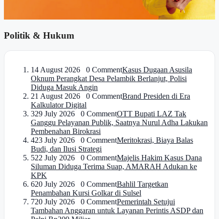
Politik & Hukum
1
4 August 2026 0 Comment
Kasus Dugaan Asusila
Oknum Perangkat Desa Pelambik Berlanjut, Polisi
Diduga Masuk Angin
2
1 August 2026 0 Comment
Brand Presiden di Era
Kalkulator Digital
3
29 July 2026 0 Comment
OTT Bupati LAZ Tak
Ganggu Pelayanan Publik, Saatnya Nurul Adha Lakukan
Pembenahan Birokrasi
4
23 July 2026 0 Comment
Meritokrasi, Biaya Balas
Budi, dan Ilusi Strategi
5
22 July 2026 0 Comment
Majelis Hakim Kasus Dana
Siluman Diduga Terima Suap, AMARAH Adukan ke
KPK
6
20 July 2026 0 Comment
Bahlil Targetkan
Penambahan Kursi Golkar di Sulsel
7
20 July 2026 0 Comment
Pemerintah Setujui
Tambahan Anggaran untuk Layanan Perintis ASDP dan