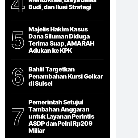
4
Budi, dan Ilusi Strategi
Majelis Hakim Kasus
5
Dana Siluman Diduga
Terima Suap, AMARAH
Adukan ke KPK
6
Bahlil Targetkan
Penambahan Kursi Golkar
di Sulsel
Pemerintah Setujui
7
Tambahan Anggaran
untuk Layanan Perintis
ASDP dan Pelni Rp209
Miliar