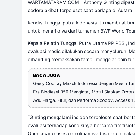
WARTAMATARAM.COM – Anthony Ginting dipasti
cedera akibat terpeleset saat berlaga di Austral
Kondisi tunggal putra Indonesia itu membuat tim
untuk menariknya dari turnamen BWF World Tour
Kepala Pelatih Tunggal Putra Utama PP PBSI, Ind
evaluasi medis dilakukan secara menyeluruh. M
dibanding memaksakan tampil mengejar poin tu
BACA JUGA
Geely Coolray Masuk Indonesia dengan Mesin Tu
Era Biodiesel B50 Mengintai, Motul Siapkan Protek
Adu Harga, Fitur, dan Performa Scoopy, Access 12
“Ginting mengalami insiden terpeleset saat berta
evaluasi terhadap kondisinya bersama tim fisio
Open agar proses pemulihannya bisa lebih maksima