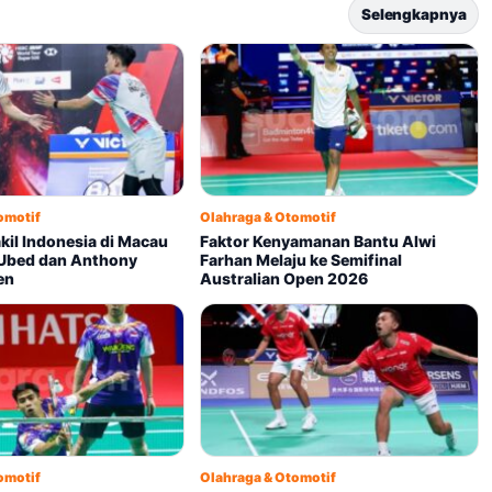
Selengkapnya
omotif
Olahraga & Otomotif
kil Indonesia di Macau
Faktor Kenyamanan Bantu Alwi
Ubed dan Anthony
Farhan Melaju ke Semifinal
en
Australian Open 2026
omotif
Olahraga & Otomotif