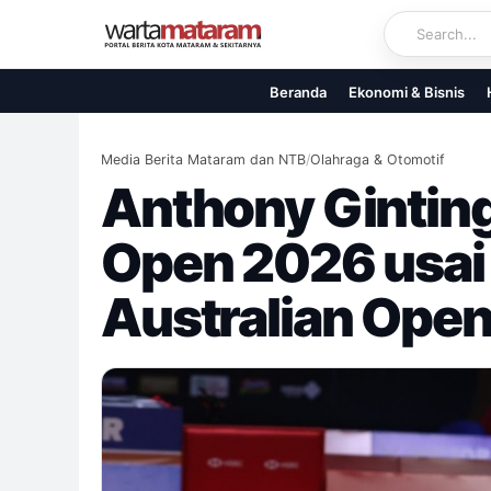
Skip
to
content
Beranda
Ekonomi & Bisnis
Media Berita Mataram dan NTB
/
Olahraga & Otomotif
Anthony Gintin
Open 2026 usai 
Australian Ope