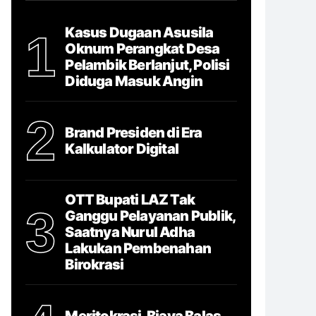
Kasus Dugaan Asusila
1
Oknum Perangkat Desa
Pelambik Berlanjut, Polisi
Diduga Masuk Angin
2
Brand Presiden di Era
Kalkulator Digital
OTT Bupati LAZ Tak
3
Ganggu Pelayanan Publik,
Saatnya Nurul Adha
Lakukan Pembenahan
Birokrasi
Meritokrasi, Biaya Balas