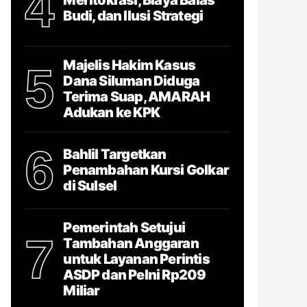
4
Budi, dan Ilusi Strategi
Majelis Hakim Kasus
5
Dana Siluman Diduga
Terima Suap, AMARAH
Adukan ke KPK
6
Bahlil Targetkan
Penambahan Kursi Golkar
di Sulsel
Pemerintah Setujui
7
Tambahan Anggaran
untuk Layanan Perintis
ASDP dan Pelni Rp209
Miliar