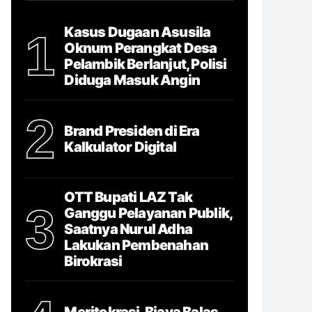
Kasus Dugaan Asusila
1
Oknum Perangkat Desa
Pelambik Berlanjut, Polisi
Diduga Masuk Angin
2
Brand Presiden di Era
Kalkulator Digital
OTT Bupati LAZ Tak
3
Ganggu Pelayanan Publik,
Saatnya Nurul Adha
Lakukan Pembenahan
Birokrasi
Meritokrasi, Biaya Balas