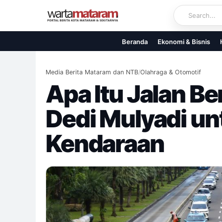
Skip
to
content
Beranda
Ekonomi & Bisnis
Media Berita Mataram dan NTB
/
Olahraga & Otomotif
Apa Itu Jalan B
Dedi Mulyadi un
Kendaraan