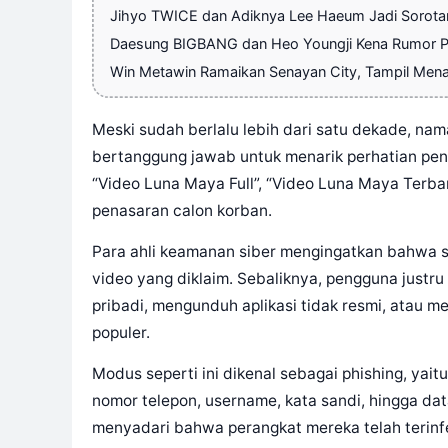
Jihyo TWICE dan Adiknya Lee Haeum Jadi Sorotan
Daesung BIGBANG dan Heo Youngji Kena Rumor P
Win Metawin Ramaikan Senayan City, Tampil Mena
Meski sudah berlalu lebih dari satu dekade, na
bertanggung jawab untuk menarik perhatian pen
“Video Luna Maya Full”, “Video Luna Maya Terba
penasaran calon korban.
Para ahli keamanan siber mengingatkan bahwa seb
video yang diklaim. Sebaliknya, pengguna justr
pribadi, mengunduh aplikasi tidak resmi, atau 
populer.
Modus seperti ini dikenal sebagai phishing, yaitu
nomor telepon, username, kata sandi, hingga da
menyadari bahwa perangkat mereka telah terinf