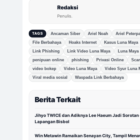
Redaksi
Penulis.
Ancaman Siber
Ariel Noah
Ariel Peterp
TAGS
File Berbahaya
Hoaks Internet
Kasus Luna Maya
Link Phishing
Link Video Luna Maya
Luna Maya
penipuan online
phishing
Privasi Online
Sca
video bokep
Video Luna Maya
Video Syur Luna 
Viral media sosial
Waspada Link Berbahaya
Berita Terkait
Jihyo TWICE dan Adiknya Lee Haeum Jadi Sorotan 
Lapangan Bisbol
Win Metawin Ramaikan Senayan City, Tampil Men