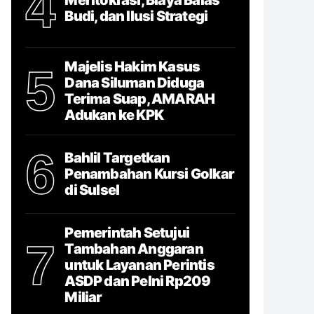
4
Budi, dan Ilusi Strategi
Majelis Hakim Kasus
5
Dana Siluman Diduga
Terima Suap, AMARAH
Adukan ke KPK
6
Bahlil Targetkan
Penambahan Kursi Golkar
di Sulsel
Pemerintah Setujui
7
Tambahan Anggaran
untuk Layanan Perintis
ASDP dan Pelni Rp209
Miliar