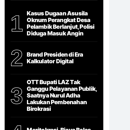
Kasus Dugaan Asusila
1
Oknum Perangkat Desa
Pelambik Berlanjut, Polisi
Diduga Masuk Angin
2
Brand Presiden di Era
Kalkulator Digital
OTT Bupati LAZ Tak
3
Ganggu Pelayanan Publik,
Saatnya Nurul Adha
Lakukan Pembenahan
Birokrasi
Meritokrasi, Biaya Balas