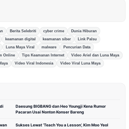
an
Berita Selebriti
cyber crime
Dunia Hiburan
keamanan digital
keamanan siber
Link Palsu
Luna Maya Viral
malware
Pencurian Data
m Online
Tips Keamanan Internet
Video Ariel dan Luna Maya
Maya
Video Viral Indonesia
Video Viral Luna Maya
di
Daesung BIGBANG dan Heo Youngji Kena Rumor
Pacaran Usai Nonton Konser Bareng
awan
Sukses Lewat ‘Teach You a Lesson’, Kim Moo Yeol