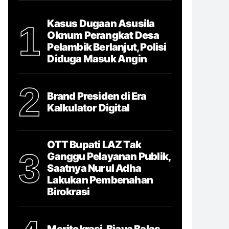
Kasus Dugaan Asusila
1
Oknum Perangkat Desa
Pelambik Berlanjut, Polisi
Diduga Masuk Angin
2
Brand Presiden di Era
Kalkulator Digital
OTT Bupati LAZ Tak
3
Ganggu Pelayanan Publik,
Saatnya Nurul Adha
Lakukan Pembenahan
Birokrasi
Meritokrasi, Biaya Balas