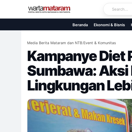
Skip
to
content
Beranda
Ekonomi & Bisnis
Media Berita Mataram dan NTB
/
Event & Komunitas
Kampanye Diet P
Sumbawa: Aksi K
Lingkungan Lebi