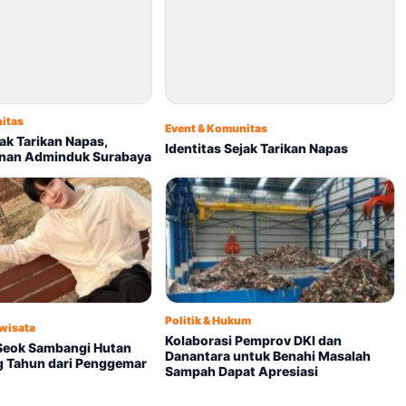
itas
Event & Komunitas
jak Tarikan Napas,
Identitas Sejak Tarikan Napas
anan Adminduk Surabaya
Politik & Hukum
iwisata
Kolaborasi Pemprov DKI dan
Seok Sambangi Hutan
Danantara untuk Benahi Masalah
g Tahun dari Penggemar
Sampah Dapat Apresiasi