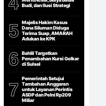
4
Budi, dan Ilusi Strategi
Majelis Hakim Kasus
5
Dana Siluman Diduga
Terima Suap, AMARAH
Adukan ke KPK
6
Bahlil Targetkan
Penambahan Kursi Golkar
di Sulsel
Pemerintah Setujui
7
Tambahan Anggaran
untuk Layanan Perintis
ASDP dan Pelni Rp209
Miliar