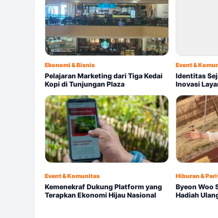
Ekonomi & Bisnis
Event & Komun
Pelajaran Marketing dari Tiga Kedai
Identitas Se
Kopi di Tunjungan Plaza
Inovasi Lay
Event & Komunitas
Hiburan & Par
Kemenekraf Dukung Platform yang
Byeon Woo 
Terapkan Ekonomi Hijau Nasional
Hadiah Ulan