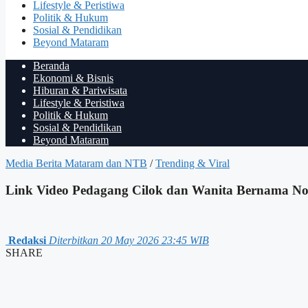
Lifestyle & Peristiwa
Politik & Hukum
Sosial & Pendidikan
Beyond Mataram
Beranda
Ekonomi & Bisnis
Hiburan & Pariwisata
Lifestyle & Peristiwa
Politik & Hukum
Sosial & Pendidikan
Beyond Mataram
Media Berita Mataram dan NTB
/
Trending & Viral
Link Video Pedagang Cilok dan Wanita Bernama Nov
Redaksi
Diterbitkan 20 May 2026 23:45 WIB
SHARE