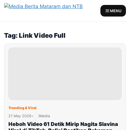
Skip
to
MENU
content
Tag: Link Video Full
Trending & Viral
21 May 2026
•
iMedia
Heboh Video 61 Detik Mirip Nagita Slavina